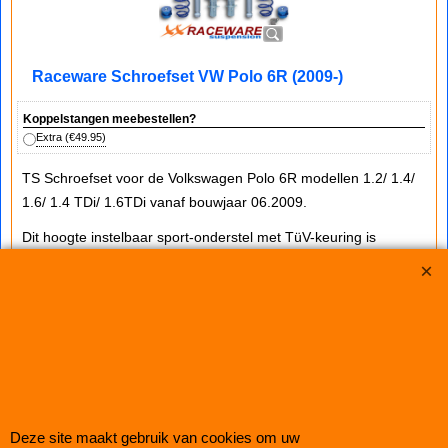
Raceware Schroefset VW Polo 6R (2009-)
Koppelstangen meebestellen?
Extra
(
€49.95
)
TS Schroefset voor de Volkswagen Polo 6R modellen 1.2/ 1.4/
1.6/ 1.4 TDi/ 1.6TDi vanaf bouwjaar 06.2009.
Dit hoogte instelbaar sport-onderstel met TüV-keuring is
traploos in verlaging instelbaar:
- vooras 35 t/m 65mm verlaging
- achteras 30 t/m 60mm verlaging
Geschikt voor modellen met de aslasten tot:
- vooras 960kg
- achteras 840kg
Deze site maakt gebruik van cookies om uw