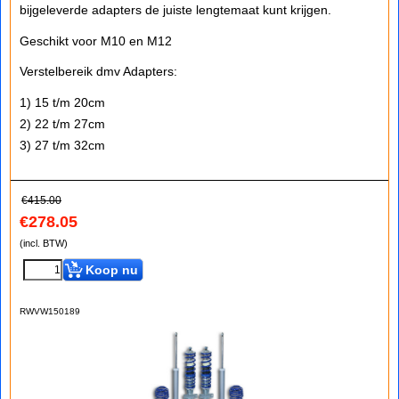
bijgeleverde adapters de juiste lengtemaat kunt krijgen.
Geschikt voor M10 en M12
Verstelbereik dmv Adapters:
1) 15 t/m 20cm
2) 22 t/m 27cm
3) 27 t/m 32cm
€
415.00
€
278.05
(incl. BTW)
Koop nu
RWVW150189