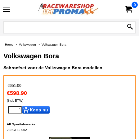
0
Home
>
Volkswagen
>
Volkswagen Bora
Volkswagen Bora
Schroefset voor de Volkswagen Bora modellen.
€
651.00
€
598.90
(incl. BTW)
Koop nu
AP Sportfahrwerke
238GF82-002