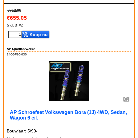
€
712.00
€
655.05
(incl. BTW)
Koop nu
AP Sportfahrwerke
240GF80-030
AP Schroefset Volkswagen Bora (1J) 4WD, Sedan,
Wagon 6 cil.
Bouwjaar: 5/99-