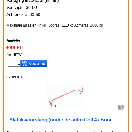
Verlaging instelbaar (in mm)
Voorzijde: 30-50
Achterzijde: 30-50
Maximale aslasten (in kg)
Vooras: 1110 kg
Achteras: 1080 kg
€
119.95
€
99.95
(incl. BTW)
Koop nu
EVOPE004
Stabilisatorstang (onder de auto) Golf 4 / Bora