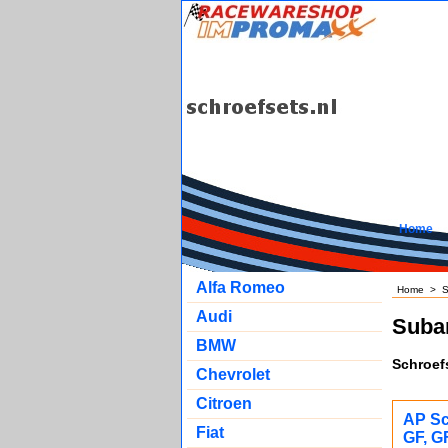
Home
Alfa Romeo
Home
>
S
Audi
Suba
BMW
Schroef
Chevrolet
Citroen
AP Sc
Fiat
GF, G