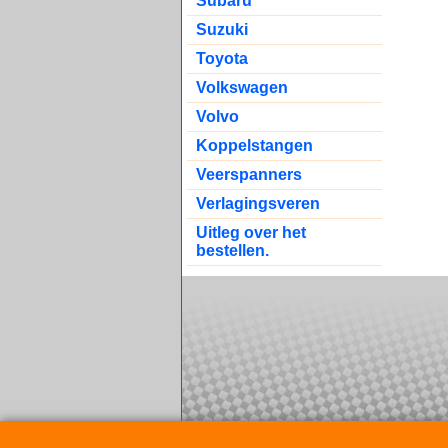
Subaru
Suzuki
Toyota
Volkswagen
Volvo
Koppelstangen
Veerspanners
Verlagingsveren
Uitleg over het
bestellen.