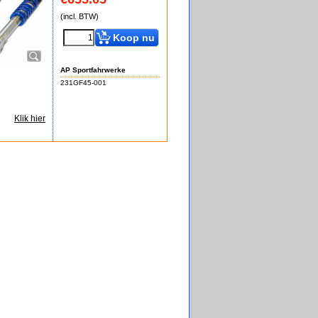
(incl. BTW)
Koop nu
AP Sportfahrwerke
231GF45-001
Klik hier