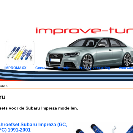
IMPROMAXX
Contact
Mandje
Privacy verklaring
Voorwaa
ubaru
ru
sets voor de Subaru Impreza modellen.
hroefset Subaru Impreza (GC,
FC) 1991-2001