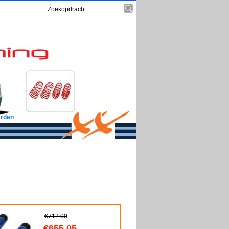
rden
€
712.00
€
655.05