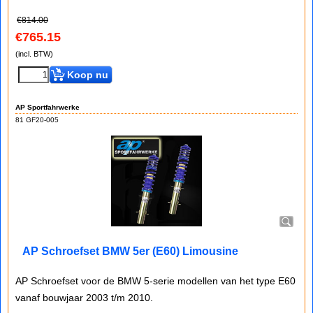
€
814.00
€
765.15
(incl. BTW)
Koop nu
AP Sportfahrwerke
81 GF20-005
AP Schroefset BMW 5er (E60) Limousine
AP Schroefset voor de BMW 5-serie modellen van het type E60
vanaf bouwjaar 2003 t/m 2010.