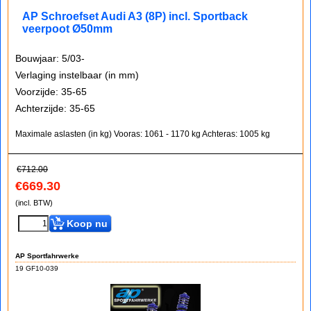
AP Schroefset Audi A3 (8P) incl. Sportback
veerpoot Ø50mm
Bouwjaar: 5/03-
Verlaging instelbaar (in mm)
Voorzijde: 35-65
Achterzijde: 35-65
Maximale aslasten (in kg)
Vooras: 1061 - 1170 kg
Achteras: 1005 kg
€
712.00
€
669.30
(incl. BTW)
Koop nu
AP Sportfahrwerke
19 GF10-039