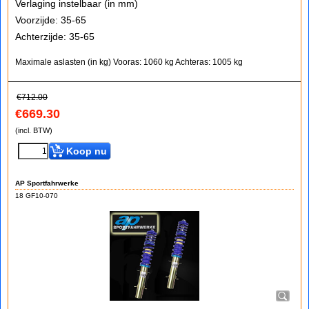
Verlaging instelbaar (in mm)
Voorzijde: 35-65
Achterzijde: 35-65
Maximale aslasten (in kg)
Vooras: 1060 kg
Achteras: 1005 kg
€
712.00
€
669.30
(incl. BTW)
Koop nu
AP Sportfahrwerke
18 GF10-070