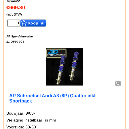
€
712.00
€
669.30
(incl. BTW)
Koop nu
AP Sportfahrwerke
21 GF80-028
AP Schroefset Audi A3 (8P) Quattro inkl.
Sportback
Bouwjaar: 9/03-
Verlaging instelbaar (in mm)
Voorzijde: 30-50