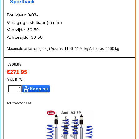
Sportback
Bouwjaar: 9/03-
Verlaging instelbaar (in mm)
Voorzijde: 30-50
Achterzijde: 30-50
Maximale aslasten (in kg)
Vooras: 1106 -1170 kg
Achteras: 1160 kg
€
399.95
€
271.95
(incl. BTW)
Koop nu
A3 GWVW13+14