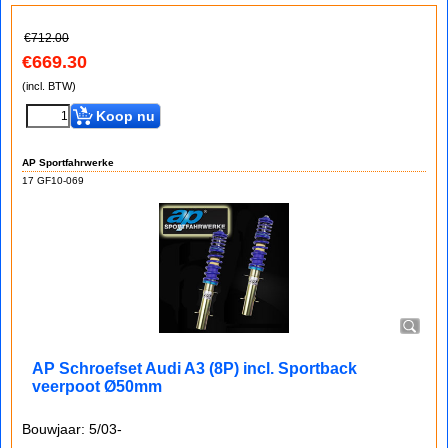
€
712.00
€
669.30
(incl. BTW)
Koop nu
AP Sportfahrwerke
17 GF10-069
AP Schroefset Audi A3 (8P) incl. Sportback
veerpoot Ø50mm
Bouwjaar: 5/03-