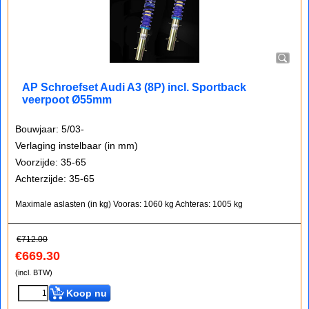
AP Schroefset Audi A3 (8P) incl. Sportback
veerpoot Ø55mm
Bouwjaar: 5/03-
Verlaging instelbaar (in mm)
Voorzijde: 35-65
Achterzijde: 35-65
Maximale aslasten (in kg)
Vooras: 1060 kg
Achteras: 1005 kg
€
712.00
€
669.30
(incl. BTW)
Koop nu