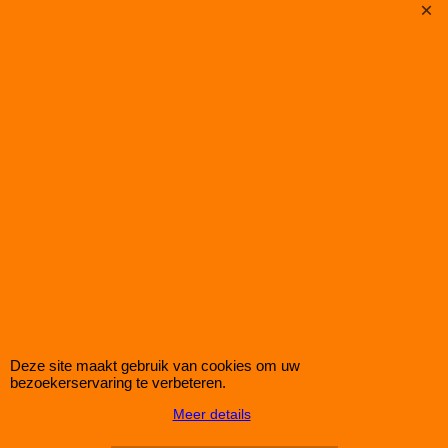
EVOPE003
Koppelstangen Set Audi A3 8P
Universele Koppelstangen Kit.
De oplossing om de juiste lengte qua koppelstangen te
verkrijgen.
De kit bestaat uit 2 complete sets waarbij dmv de de
bijgeleverde adapters de juiste lengtemaat kunt krijgen.
Deze site maakt gebruik van cookies om uw
Geschikt voor M10 en M12
bezoekerservaring te verbeteren.
Verstelbereik dmv Adapters:
Meer details
1) 15 t/m 20cm