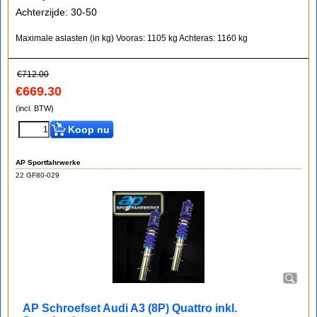
Achterzijde: 30-50
Maximale aslasten (in kg)
Vooras: 1105 kg
Achteras: 1160 kg
€
712.00
€
669.30
(incl. BTW)
Koop nu
AP Sportfahrwerke
22 GF80-029
AP Schroefset Audi A3 (8P) Quattro inkl.