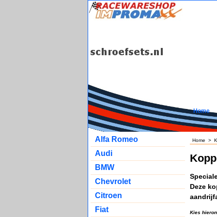
Home
Alfa Romeo
Home
>
K
Audi
Kopp
BMW
Special
Chevrolet
Deze ko
Citroen
aandrijf
Fiat
Kies hiero