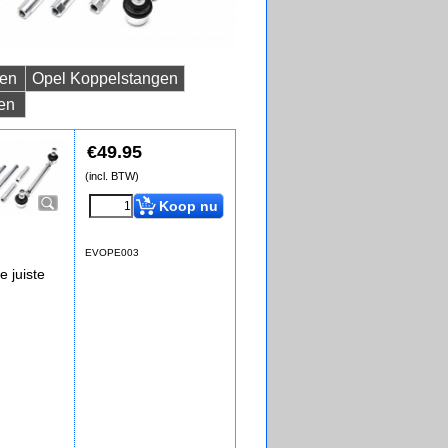
gen
Opel Koppelstangen
en
€
49.95
(incl. BTW)
Koop nu
EVOPE003
e juiste