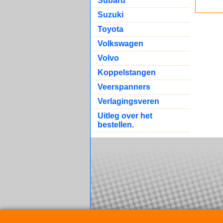
Subaru
Suzuki
Toyota
Volkswagen
Volvo
Koppelstangen
Veerspanners
Verlagingsveren
Uitleg over het
bestellen.