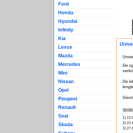
Ford
Honda
Hyundai
Infinity
Kia
Unive
Lexus
Mazda
Unive
Mercedes
De op
verkr
Mini
De ki
Nissan
lengt
Opel
Gesc
Peugeot
Renault
Verste
Seat
1) 15 
2) 22 
Skoda
3) 27 