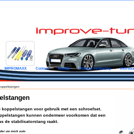
IMPROMAXX
Contact
Mandje
Privacy verklaring
Voorwaa
oppelstangen
elstangen
e koppelstangen voor gebruik met een schroefset.
ppelstangen kunnen ondermeer voorkomen dat een
as de stabilisatorstang raakt.
nder uw merk auto