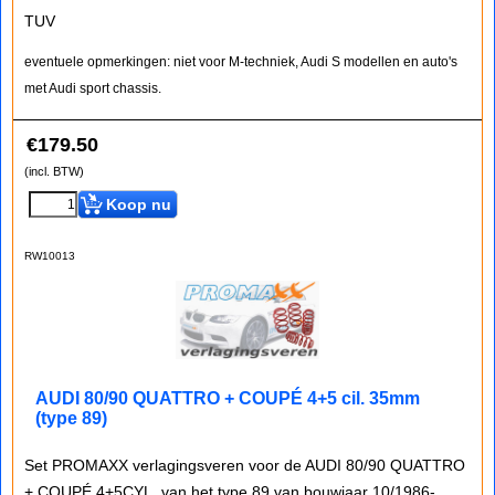
TUV
eventuele opmerkingen: niet voor M-techniek, Audi S modellen en auto's
met Audi sport chassis.
€
179.50
(incl. BTW)
Koop nu
RW10013
AUDI 80/90 QUATTRO + COUPÉ 4+5 cil. 35mm
(type 89)
Set PROMAXX verlagingsveren voor de AUDI 80/90 QUATTRO
+ COUPÉ 4+5CYL. van het type 89 van bouwjaar 10/1986-