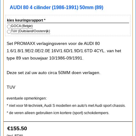
AUDI 80 4 cilinder (1986-1991) 50mm (89)
kies keuringsrapport
*
GOCA (Belgie)
TüV (Duitsland/Oostenrijk)
Set PROMAXX verlagingsveren voor de AUDI 80
1.6/1.8/1.9E/2.0E/2.0E 16V/1.6D/1.9D/1.6TD 4CYL. van het
type 89 van bouwjaar 10/1986-09/1991.
Deze set zal uw auto circa 50MM doen verlagen.
TUV
eventuele opmerkingen:
* niet voor M-techniek, Audi S modellen en auto's met Audi sport chassis.
* de veren alleen gebruiken icm kortere (sport) schokdempers.
€
155.50
(incl. BTW)