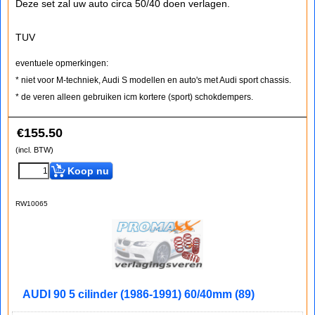
Deze set zal uw auto circa 50/40 doen verlagen.
TUV
eventuele opmerkingen:
* niet voor M-techniek, Audi S modellen en auto's met Audi sport chassis.
* de veren alleen gebruiken icm kortere (sport) schokdempers.
€
155.50
(incl. BTW)
Koop nu
RW10065
AUDI 90 5 cilinder (1986-1991) 60/40mm (89)