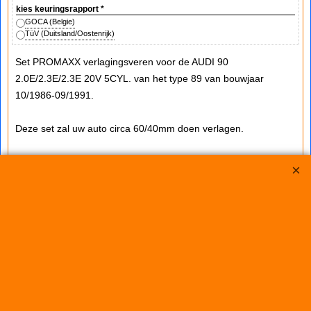
kies keuringsrapport
*
GOCA (Belgie)
TüV (Duitsland/Oostenrijk)
Set PROMAXX verlagingsveren voor de AUDI 90
2.0E/2.3E/2.3E 20V 5CYL. van het type 89 van bouwjaar
10/1986-09/1991.
Deze set zal uw auto circa 60/40mm doen verlagen.
TUV
eventuele opmerkingen:
* niet voor M-techniek, Audi S modellen en auto's met Audi sport chassis.
* de veren alleen gebruiken icm kortere (sport) schokdempers.
€
179.50
(incl. BTW)
Koop nu