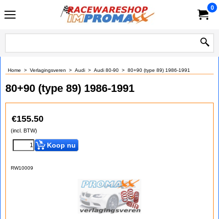
0
Home
>
Verlagingsveren
>
Audi
>
Audi 80-90
>
80+90 (type 89) 1986-1991
80+90 (type 89) 1986-1991
€
155.50
(incl. BTW)
Koop nu
RW10009