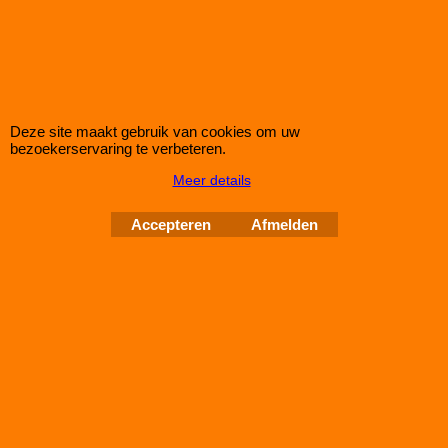
RW10109
Deze site maakt gebruik van cookies om uw
bezoekerservaring te verbeteren.
AUDI 80/90 QUATTRO + COUPÉ 6 cil. 35mm (type
89)
Meer details
Set PROMAXX verlagingsveren voor de AUDI 80/90 QUATTRO
Accepteren
Afmelden
+ COUPÉ 6CYL. van het type 89 van bouwjaar 10/1986-
01/1996.
Deze set zal uw auto circa 35MM doen verlagen.
Copyright © 1998-2026 Schroefset Shop
Improve Tuning 28 jaar
Webwinkel gemaakt met
ShopFactory webwinkel