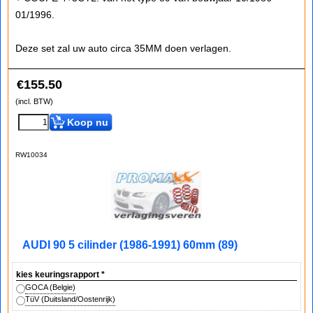
01/1996.
Deze set zal uw auto circa 35MM doen verlagen.
€
155.50
(incl. BTW)
Koop nu
RW10034
AUDI 90 5 cilinder (1986-1991) 60mm (89)
kies keuringsrapport
*
GOCA (Belgie)
TüV (Duitsland/Oostenrijk)