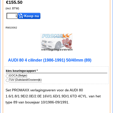
€
155.50
(incl. BTW)
Koop nu
RW10062
AUDI 80 4 cilinder (1986-1991) 50/40mm (89)
kies keuringsrapport
*
GOCA (Belgie)
TüV (Duitsland/Oostenrijk)
Set PROMAXX verlagingsveren voor de AUDI 80
1.6/1.8/1.9E/2.0E/2.0E 16V/1.6D/1.9D/1.6TD 4CYL. van het
type 89 van bouwjaar 10/1986-09/1991.