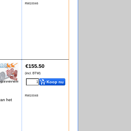
RW10046
€
155.50
(incl. BTW)
Koop nu
RW10048
an het