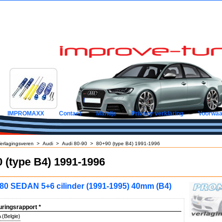
IMPROMAXX
Contact
Mandje
Privacy verklaring
Voorwaa
erlagingsveren
>
Audi
>
Audi 80-90
>
80+90 (type B4) 1991-1996
 (type B4) 1991-1996
80 SEDAN 5+6 cilinder (1991-1995) 40mm (B4)
uringsrapport
*
(Belgie)