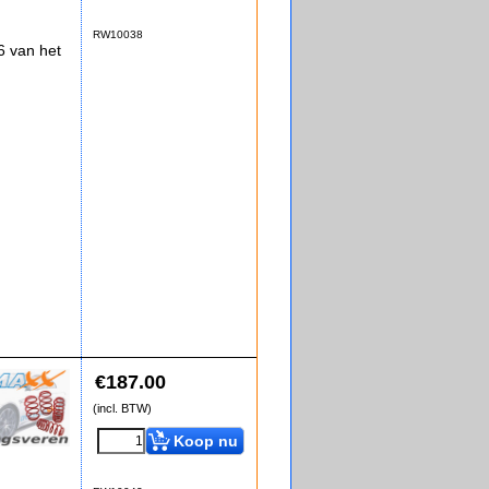
RW10038
 van het
€
187.00
(incl. BTW)
Koop nu