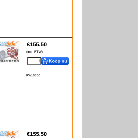
€
155.50
(incl. BTW)
Koop nu
RW10050
€
155.50