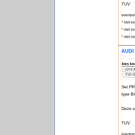
TUV
eventue
* niet v
* niet v
* niet v
AUDI 
kies ke
GOCA 
TüV (D
Set PR
type B
Deze s
TUV
eventue