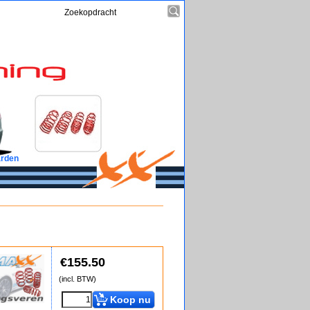
rden
€
155.50
(incl. BTW)
Koop nu