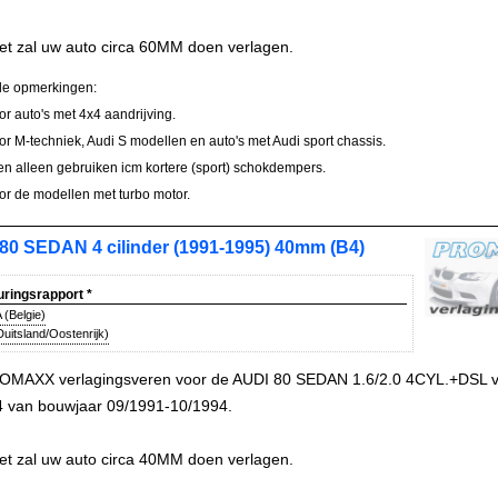
et zal uw auto circa 60MM doen verlagen.
le opmerkingen:
oor auto's met 4x4 aandrijving.
oor M-techniek, Audi S modellen en auto's met Audi sport chassis.
en alleen gebruiken icm kortere (sport) schokdempers.
oor de modellen met turbo motor.
80 SEDAN 4 cilinder (1991-1995) 40mm (B4)
uringsrapport
*
(Belgie)
uitsland/Oostenrijk)
OMAXX verlagingsveren voor de AUDI 80 SEDAN 1.6/2.0 4CYL.+DSL v
4 van bouwjaar 09/1991-10/1994.
et zal uw auto circa 40MM doen verlagen.