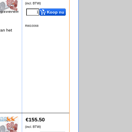
(incl. BTW)
Koop nu
RW10068
an het
€
155.50
(incl. BTW)