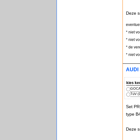
Deze s
eventue
* niet v
* niet v
* de ver
* niet v
AUDI 
kies ke
GOCA 
TüV (D
Set PR
type B
Deze s