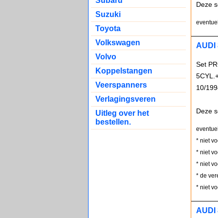
Subaru
Deze s
Suzuki
eventuel
Toyota
Volkswagen
AUDI 
Volvo
Set PR
Koppelstangen
5CYL.+
Veerspanners
10/199
Verlagingsveren
Deze s
Uitleg over het
bestellen.
eventue
* niet v
* niet v
* niet v
* de ver
* niet v
AUDI 