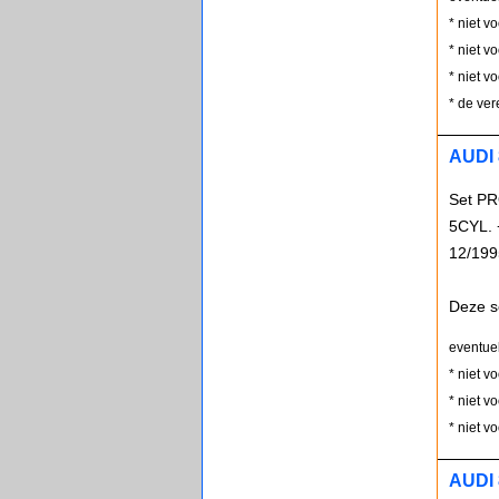
* niet v
* niet v
* niet v
* de ver
AUDI 
Set PR
5CYL. 
12/199
Deze s
eventue
* niet v
* niet v
* niet v
AUDI 