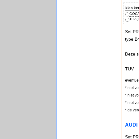
kies ke
GOCA 
TüV (D
Set PR
type B
Deze s
TUV
eventue
* niet v
* niet v
* niet v
* de ver
AUDI 
Set PR