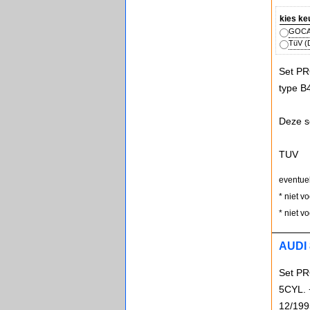
kies ke
GOCA 
TüV (D
Set PR
type B
Deze s
TUV
eventue
* niet v
* niet v
AUDI 
Set PR
5CYL. 
12/199