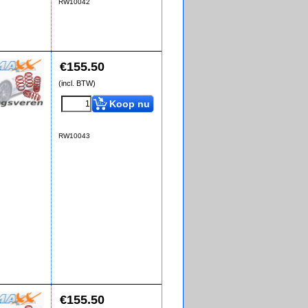
RW10042
€
155.50
(incl. BTW)
Koop nu
RW10043
€
155.50