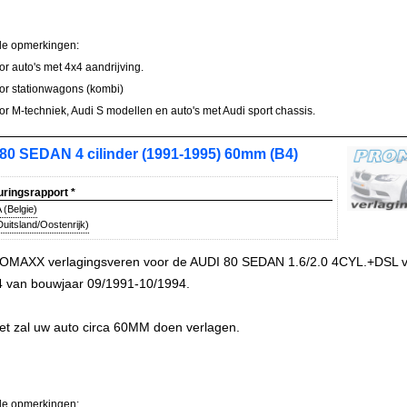
le opmerkingen:
oor auto's met 4x4 aandrijving.
oor stationwagons (kombi)
oor M-techniek, Audi S modellen en auto's met Audi sport chassis.
80 SEDAN 4 cilinder (1991-1995) 60mm (B4)
uringsrapport
*
(Belgie)
uitsland/Oostenrijk)
OMAXX verlagingsveren voor de AUDI 80 SEDAN 1.6/2.0 4CYL.+DSL v
4 van bouwjaar 09/1991-10/1994.
et zal uw auto circa 60MM doen verlagen.
le opmerkingen: