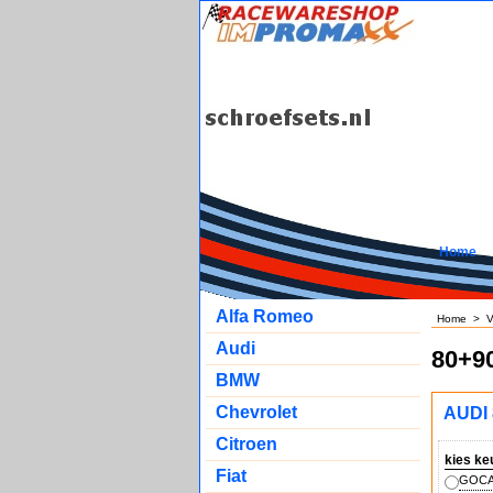
Home
Alfa Romeo
Home
>
V
Audi
80+90
BMW
Chevrolet
AUDI 
Citroen
kies ke
Fiat
GOCA 