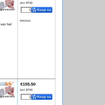
(incl. BTW)
Koop nu
RW10044
 van het
€
155.50
(incl. BTW)
Koop nu