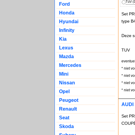
TüV (D
Ford
Honda
Set PR
type B
Hyundai
Infinity
Deze s
Kia
Lexus
TUV
Mazda
eventue
Mercedes
* niet v
Mini
* niet v
Nissan
* niet v
* niet v
Opel
Peugeot
AUDI 
Renault
Set PR
Seat
COUPÉ 
Skoda