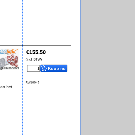
€
155.50
(incl. BTW)
Koop nu
RW10049
an het