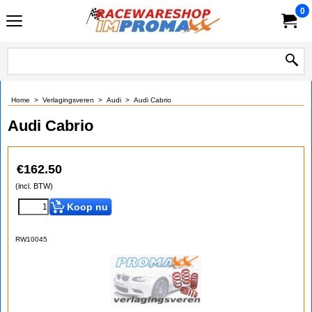
0
Home
>
Verlagingsveren
>
Audi
>
Audi Cabrio
Audi Cabrio
€
162.50
(incl. BTW)
Koop nu
RW10045