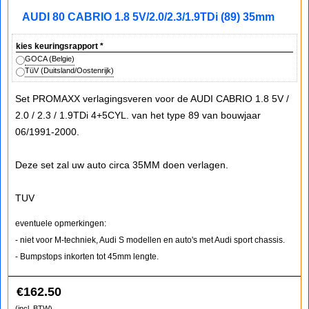
AUDI 80 CABRIO 1.8 5V/2.0/2.3/1.9TDi (89) 35mm
kies keuringsrapport
*
GOCA (Belgie)
TüV (Duitsland/Oostenrijk)
Set PROMAXX verlagingsveren voor de AUDI CABRIO 1.8 5V /
2.0 / 2.3 / 1.9TDi 4+5CYL. van het type 89 van bouwjaar
06/1991-2000.
Deze set zal uw auto circa 35MM doen verlagen.
TUV
eventuele opmerkingen:
- niet voor M-techniek, Audi S modellen en auto's met Audi sport chassis.
- Bumpstops inkorten tot 45mm lengte.
€
162.50
(incl. BTW)