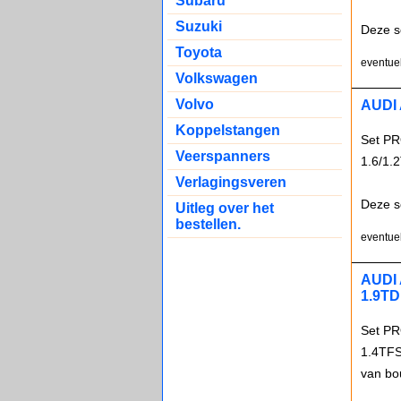
Subaru
Suzuki
Deze s
Toyota
eventuel
Volkswagen
Volvo
AUDI 
Koppelstangen
Set PR
Veerspanners
1.6/1.
Verlagingsveren
Deze s
Uitleg over het
bestellen.
eventuel
AUDI 
1.9TD
Set PR
1.4TFS
van bo