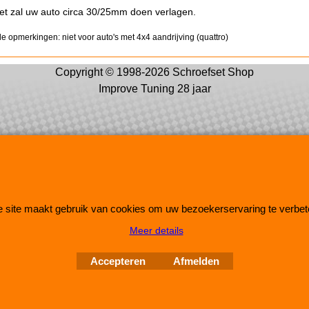
et zal uw auto circa 30/25mm doen verlagen.
e opmerkingen: niet voor auto's met 4x4 aandrijving (quattro)
Copyright © 1998-2026 Schroefset Shop
Improve Tuning 28 jaar
Webwinkel gemaakt met
 site maakt gebruik van cookies om uw bezoekerservaring te verbet
ShopFactory webwinkel
software.
Meer details
Accepteren
Afmelden