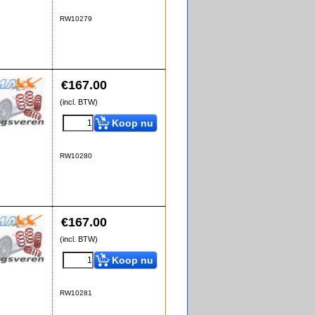
RW10279
€
167.00
(incl. BTW)
Koop nu
RW10280
€
167.00
(incl. BTW)
Koop nu
RW10281