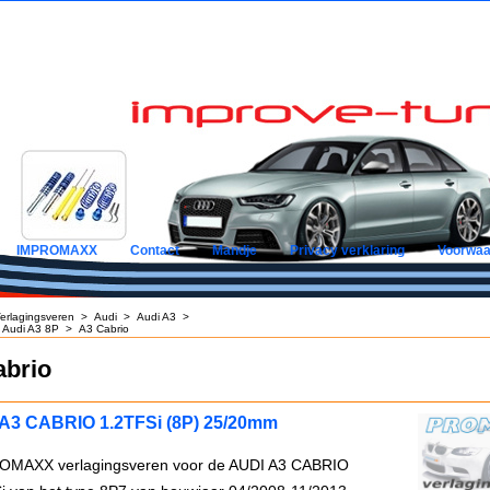
IMPROMAXX
Contact
Mandje
Privacy verklaring
Voorwaa
erlagingsveren
>
Audi
>
Audi A3
>
 Audi A3 8P
>
A3 Cabrio
abrio
A3 CABRIO 1.2TFSi (8P) 25/20mm
OMAXX verlagingsveren voor de AUDI A3 CABRIO