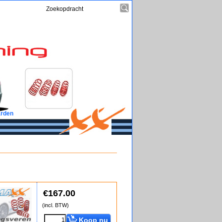
rden
€
167.00
(incl. BTW)
Koop nu