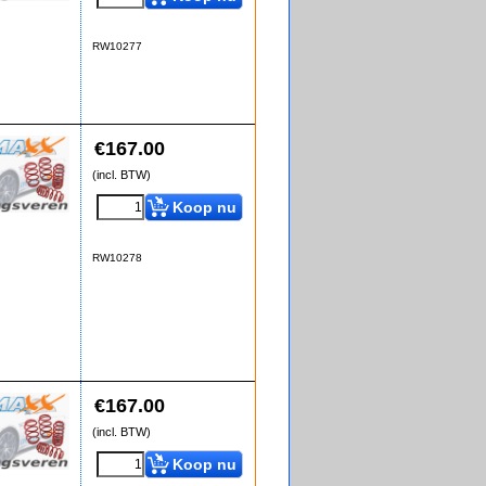
RW10277
€
167.00
(incl. BTW)
Koop nu
RW10278
€
167.00
(incl. BTW)
Koop nu