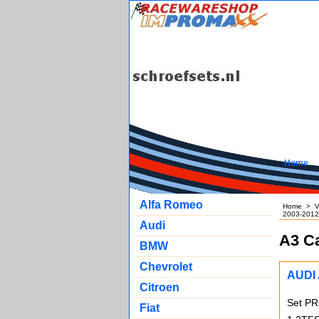
Home
Alfa Romeo
Home
>
V
2003-2012
Audi
A3 C
BMW
Chevrolet
AUDI 
Citroen
Set PR
Fiat