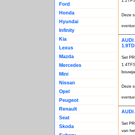
1.2TFS
Ford
Honda
Deze s
Hyundai
eventuel
Infinity
Kia
AUDI 
1.9TD
Lexus
Mazda
Set PR
1.4TFS
Mercedes
bouwja
Mini
Nissan
Deze s
Opel
eventuel
Peugeot
Renault
AUDI 
Seat
Set PR
Skoda
van he