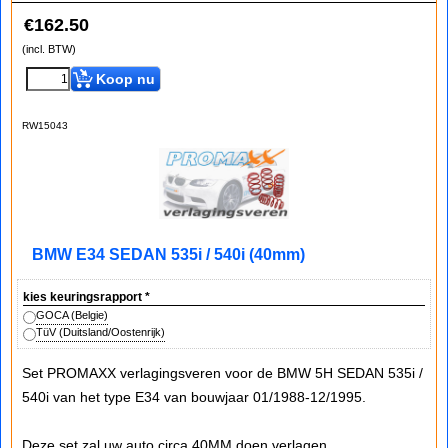
€
162.50
(incl. BTW)
Koop nu
RW15043
BMW E34 SEDAN 535i / 540i (40mm)
kies keuringsrapport
*
GOCA (Belgie)
TüV (Duitsland/Oostenrijk)
Set PROMAXX verlagingsveren voor de BMW 5H SEDAN 535i /
540i van het type E34 van bouwjaar 01/1988-12/1995.
Deze set zal uw auto circa 40MM doen verlagen.