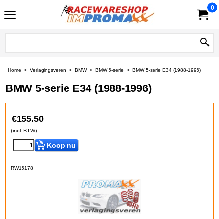
0
Home
>
Verlagingsveren
>
BMW
>
BMW 5-serie
>
BMW 5-serie E34 (1988-1996)
BMW 5-serie E34 (1988-1996)
€
155.50
(incl. BTW)
Koop nu
RW15178