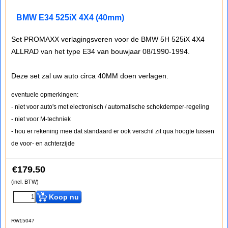
BMW E34 525iX 4X4 (40mm)
Set PROMAXX verlagingsveren voor de BMW 5H 525iX 4X4
ALLRAD van het type E34 van bouwjaar 08/1990-1994.
Deze set zal uw auto circa 40MM doen verlagen.
eventuele opmerkingen:
- niet voor auto's met electronisch / automatische schokdemper-regeling
- niet voor M-techniek
- hou er rekening mee dat standaard er ook verschil zit qua hoogte tussen
de voor- en achterzijde
€
179.50
(incl. BTW)
Koop nu
RW15047