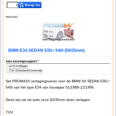
Koop nu
RW15060
BMW E34 SEDAN 535i / 540i (50/35mm)
kies keuringsrapport
*
GOCA (Belgie)
TüV (Duitsland/Oostenrijk)
Set PROMAXX verlagingsveren voor de BMW 5H SEDAN 535i /
540i van het type E34 van bouwjaar 01/1988-12/1995.
Deze set zal uw auto circa 50/35mm doen verlagen.
TUV