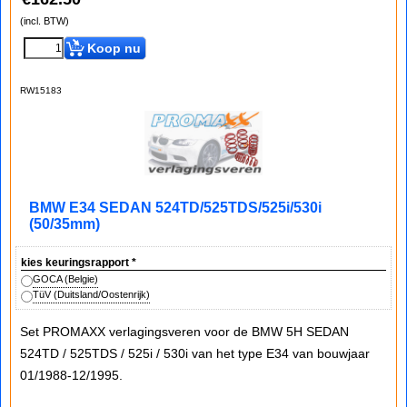
(incl. BTW)
Koop nu
RW15183
BMW E34 SEDAN 524TD/525TDS/525i/530i
(50/35mm)
kies keuringsrapport
*
GOCA (Belgie)
TüV (Duitsland/Oostenrijk)
Set PROMAXX verlagingsveren voor de BMW 5H SEDAN
524TD / 525TDS / 525i / 530i van het type E34 van bouwjaar
01/1988-12/1995.