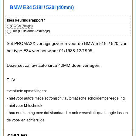
BMW E34 518i / 520i (40mm)
kies keuringsrapport
*
GOCA (Belgie)
TüV (Duitsland/Oostenrijk)
Set PROMAXX verlagingsveren voor de BMW 5 518i / 520i van
het type E34 van bouwjaar 01/1988-12/1995.
Deze set zal uw auto circa 40MM doen verlagen.
TUV
eventuele opmerkingen:
- niet voor auto's met electronisch / automatische schokdemper-regeling
- niet voor M-techniek
- hou er rekening mee dat standaard er ook verschil zit qua hoogte tussen
de voor- en achterzijde
€
162.50