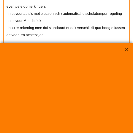
eventuele opmerkingen:
- niet voor auto's met electronisch / automatische schokdemper-regeling
- niet voor M-techniek
- hou er rekening mee dat standaard er ook verschil zit qua hoogte tussen
de voor- en achterzijde
€
162.50
(incl. BTW)
Koop nu
RW15129
BMW E34 518i/520i/525TD/525TDS TOURING
(35mm)