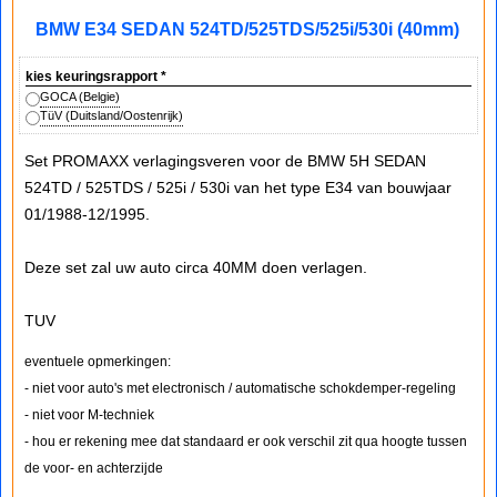
BMW E34 SEDAN 524TD/525TDS/525i/530i (40mm)
kies keuringsrapport
*
GOCA (Belgie)
TüV (Duitsland/Oostenrijk)
Set PROMAXX verlagingsveren voor de BMW 5H SEDAN
524TD / 525TDS / 525i / 530i van het type E34 van bouwjaar
01/1988-12/1995.
Deze set zal uw auto circa 40MM doen verlagen.
TUV
eventuele opmerkingen:
- niet voor auto's met electronisch / automatische schokdemper-regeling
- niet voor M-techniek
- hou er rekening mee dat standaard er ook verschil zit qua hoogte tussen
de voor- en achterzijde