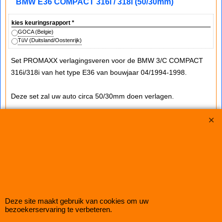
BMW E36 COMPACT 316i / 318i (50/30mm)
kies keuringsrapport
*
GOCA (Belgie)
TüV (Duitsland/Oostenrijk)
Set PROMAXX verlagingsveren voor de BMW 3/C COMPACT
316i/318i van het type E36 van bouwjaar 04/1994-1998.
Deze set zal uw auto circa 50/30mm doen verlagen.
TUV
eventuele opmerkingen:
- niet voor M-techniek.
- hou er rekening mee dat standaard er ook verschil zit qua hoogte tussen
de voor- en achterzijde
Copyright © 1998-2026 Schroefset Shop
Deze site maakt gebruik van cookies om uw
bezoekerservaring te verbeteren.
Improve Tuning 28 jaar