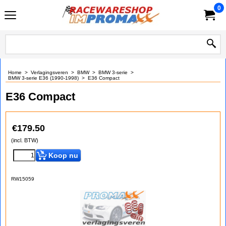
0
Home
>
Verlagingsveren
>
BMW
>
BMW 3-serie
>
BMW 3-serie E36 (1990-1998)
>
E36 Compact
E36 Compact
€
179.50
(incl. BTW)
Koop nu
RW15059