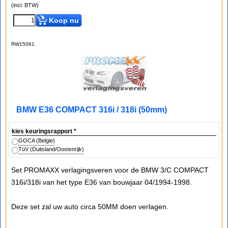
(incl. BTW)
Koop nu
RW15061
BMW E36 COMPACT 316i / 318i (50mm)
kies keuringsrapport
*
GOCA (Belgie)
TüV (Duitsland/Oostenrijk)
Set PROMAXX verlagingsveren voor de BMW 3/C COMPACT
316i/318i van het type E36 van bouwjaar 04/1994-1998.
Deze set zal uw auto circa 50MM doen verlagen.