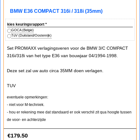
BMW E36 COMPACT 316i / 318i (35mm)
kies keuringsrapport
*
GOCA (Belgie)
TüV (Duitsland/Oostenrijk)
Set PROMAXX verlagingsveren voor de BMW 3/C COMPACT
316i/318i van het type E36 van bouwjaar 04/1994-1998.
Deze set zal uw auto circa 35MM doen verlagen.
TUV
eventuele opmerkingen:
- niet voor M-techniek.
- hou er rekening mee dat standaard er ook verschil zit qua hoogte tussen
de voor- en achterzijde
€
179.50