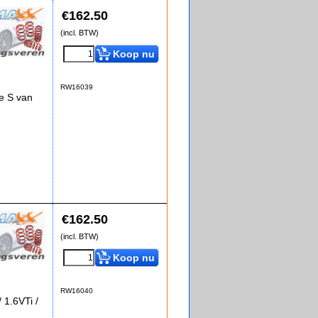
€
162.50
(incl. BTW)
Koop nu
RW16039
e S van
€
162.50
(incl. BTW)
Koop nu
RW16040
1.6VTi /