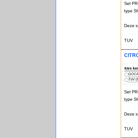
Set PR
type S
Deze s
TUV
CITRO
kies ke
GOCA 
TüV (D
Set PR
type S
Deze s
TUV