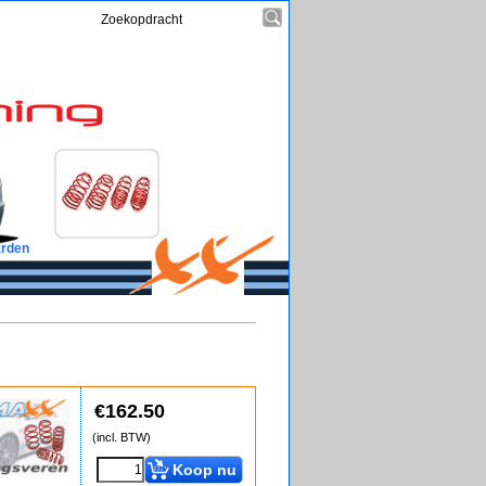
rden
€
162.50
(incl. BTW)
Koop nu