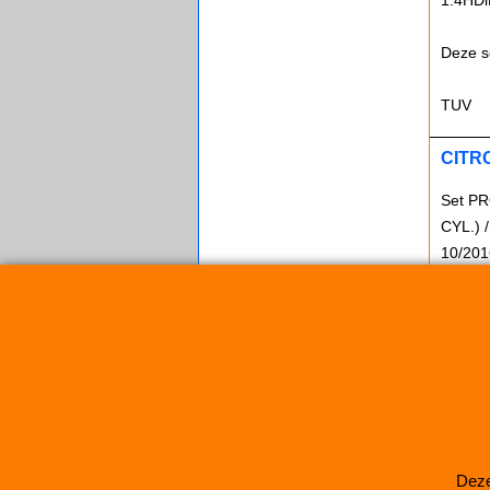
1.4HDi
Deze s
TUV
CITRO
Set PR
CYL.) 
10/201
Deze s
Deze