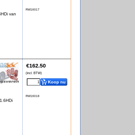
RW16017
4HDi van
€
162.50
(incl. BTW)
Koop nu
RW16018
 1.6HDi