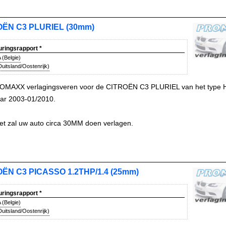
OËN C3 PLURIEL (30mm)
uringsrapport
*
(Belgie)
uitsland/Oostenrijk)
OMAXX verlagingsveren voor de CITROËN C3 PLURIEL van het type 
ar 2003-01/2010.
et zal uw auto circa 30MM doen verlagen.
ËN C3 PICASSO 1.2THP/1.4 (25mm)
uringsrapport
*
(Belgie)
uitsland/Oostenrijk)