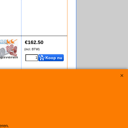
€
162.50
(incl. BTW)
Koop nu
RW16058
eren.