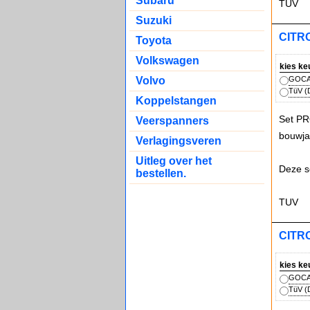
Subaru
TUV
Suzuki
CITR
Toyota
Volkswagen
kies ke
Volvo
GOCA 
TüV (D
Koppelstangen
Set PR
Veerspanners
bouwja
Verlagingsveren
Uitleg over het
Deze s
bestellen.
TUV
CITRO
kies ke
GOCA 
TüV (D