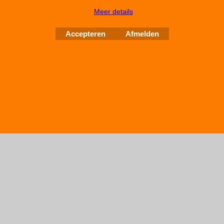
Meer details
Accepteren
Afmelden
Webwinkel gemaakt met
ShopFactory webwinkel
software.