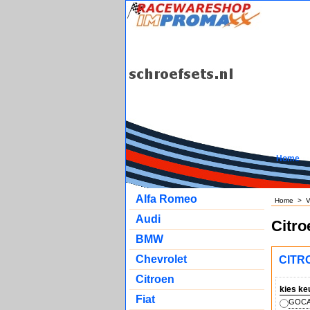
Home
Alfa Romeo
Home
>
V
Audi
Citro
BMW
Chevrolet
CITRO
Citroen
kies ke
Fiat
GOCA 