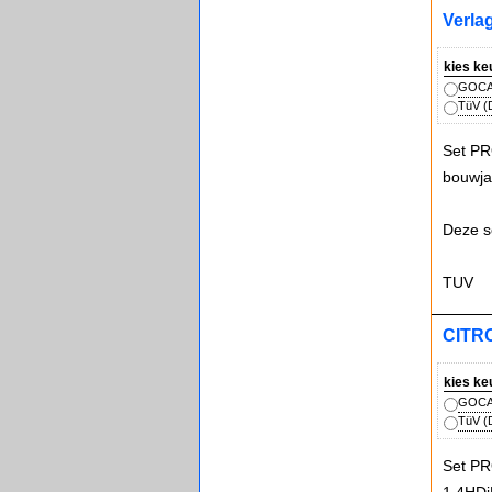
Verla
kies ke
GOCA 
TüV (D
Set PR
bouwja
Deze s
TUV
CITRO
kies ke
GOCA 
TüV (D
Set PR