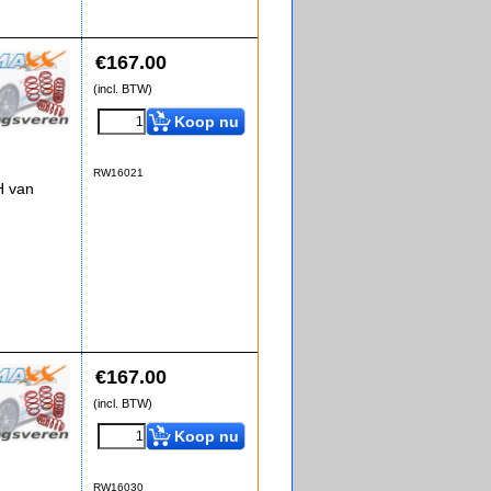
€
167.00
(incl. BTW)
Koop nu
RW16021
H van
€
167.00
(incl. BTW)
Koop nu
RW16030