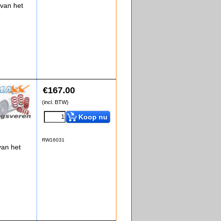
van het
€
167.00
(incl. BTW)
Koop nu
RW16031
an het