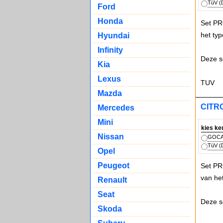
TüV (D
Ford
Honda
Set PR
het ty
Hyundai
Infinity
Deze s
Kia
Lexus
TUV
Mazda
CITRO
Mercedes
Mini
kies ke
Nissan
GOCA 
TüV (D
Opel
Peugeot
Set PR
van he
Renault
Seat
Deze s
Skoda