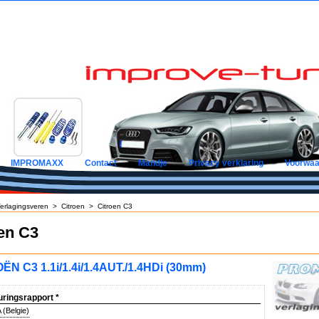
IMPROMAXX
Contact
Mandje
Privacy verklaring
Voorwaa
erlagingsveren
>
Citroen
>
Citroen C3
en C3
ËN C3 1.1i/1.4i/1.4AUT./1.4HDi (30mm)
uringsrapport
*
(Belgie)