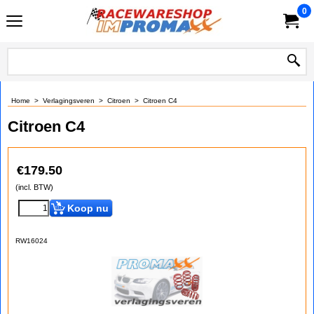
0
Home
>
Verlagingsveren
>
Citroen
>
Citroen C4
Citroen C4
€
179.50
(incl. BTW)
Koop nu
RW16024