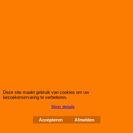
Set PROMAXX verlagingsveren voor de CITROËN C4 CACTUS
1.2 van het type van bouwjaar 08/2014-.
Deze set zal uw auto circa 30/40mm doen verlagen.
€
167.00
(incl. BTW)
Koop nu
RW16057
Deze site maakt gebruik van cookies om uw
bezoekerservaring te verbeteren.
Meer details
Verlagingsveren CITROËN C4 CACTUS 1.6HDi
(25/35mm)
Accepteren
Afmelden
Set PROMAXX verlagingsveren voor de CITROËN C4 CACTUS