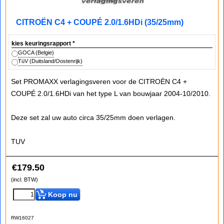
CITROËN C4 + COUPÉ 2.0/1.6HDi (35/25mm)
kies keuringsrapport
*
GOCA (Belgie)
TüV (Duitsland/Oostenrijk)
Set PROMAXX verlagingsveren voor de CITROËN C4 +
COUPÉ 2.0/1.6HDi van het type L van bouwjaar 2004-10/2010.
Deze set zal uw auto circa 35/25mm doen verlagen.
TUV
€
179.50
(incl. BTW)
Koop nu
RW16027