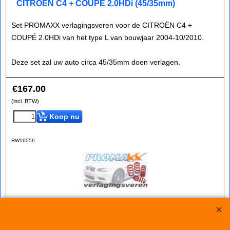
CITROËN C4 + COUPÉ 2.0HDi (45/35mm)
Set PROMAXX verlagingsveren voor de CITROËN C4 +
COUPÉ 2.0HDi van het type L van bouwjaar 2004-10/2010.
Deze set zal uw auto circa 45/35mm doen verlagen.
€
167.00
(incl. BTW)
Koop nu
RW16056
Verlagingsveren CITROËN C4 CACTUS 1.2
(30/40mm)