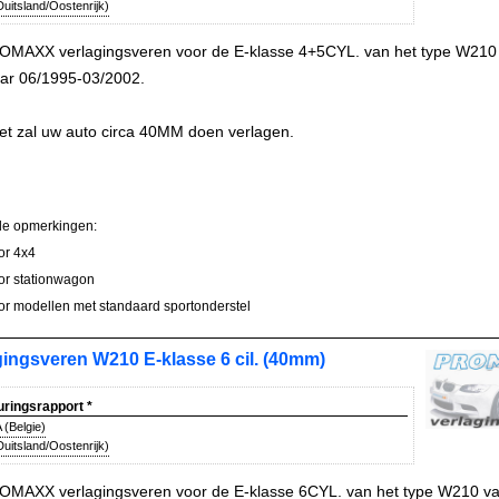
uitsland/Oostenrijk)
OMAXX verlagingsveren voor de E-klasse 4+5CYL. van het type W210
ar 06/1995-03/2002.
et zal uw auto circa 40MM doen verlagen.
le opmerkingen:
oor 4x4
oor stationwagon
oor modellen met standaard sportonderstel
gingsveren W210 E-klasse 6 cil. (40mm)
uringsrapport
*
(Belgie)
uitsland/Oostenrijk)
OMAXX verlagingsveren voor de E-klasse 6CYL. van het type W210 v