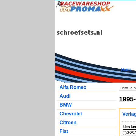
Home
Alfa Romeo
Home
>
V
Audi
1995
BMW
Chevrolet
Verla
Citroen
kies ke
Fiat
GOCA 