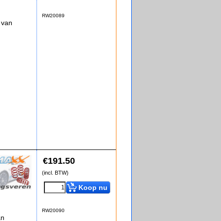
RW20089
 van
€
191.50
(incl. BTW)
Koop nu
RW20090
an