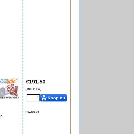
€
191.50
(incl. BTW)
Koop nu
RW20125
an