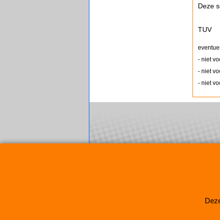
Deze s
TUV
eventue
- niet v
- niet v
- niet v
Deze