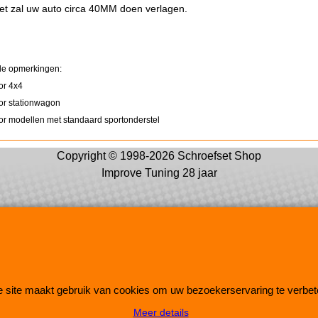
et zal uw auto circa 40MM doen verlagen.
le opmerkingen:
oor 4x4
oor stationwagon
oor modellen met standaard sportonderstel
Copyright © 1998-2026 Schroefset Shop
Improve Tuning 28 jaar
Webwinkel gemaakt met
 site maakt gebruik van cookies om uw bezoekerservaring te verbet
ShopFactory webwinkel
software.
Meer details