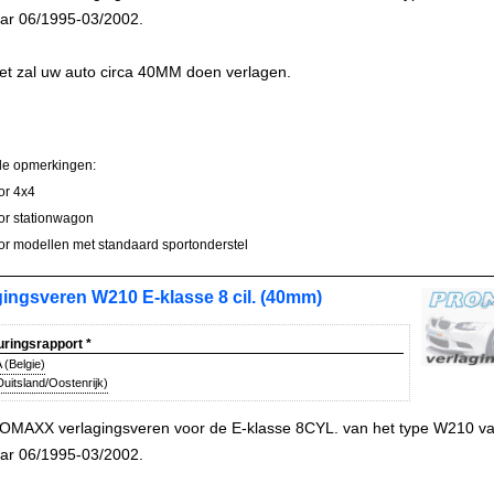
ar 06/1995-03/2002.
et zal uw auto circa 40MM doen verlagen.
le opmerkingen:
oor 4x4
oor stationwagon
oor modellen met standaard sportonderstel
gingsveren W210 E-klasse 8 cil. (40mm)
uringsrapport
*
(Belgie)
uitsland/Oostenrijk)
OMAXX verlagingsveren voor de E-klasse 8CYL. van het type W210 v
ar 06/1995-03/2002.