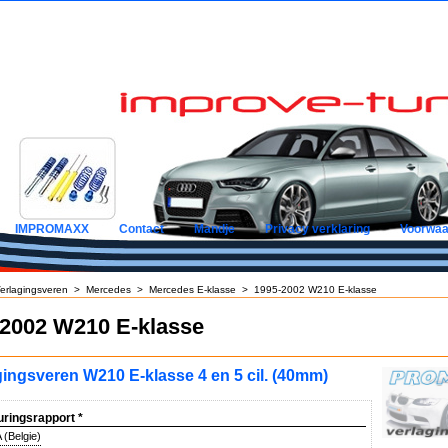
IMPROMAXX
Contact
Mandje
Privacy verklaring
Voorwaa
erlagingsveren
>
Mercedes
>
Mercedes E-klasse
>
1995-2002 W210 E-klasse
-2002 W210 E-klasse
gingsveren W210 E-klasse 4 en 5 cil. (40mm)
uringsrapport
*
(Belgie)