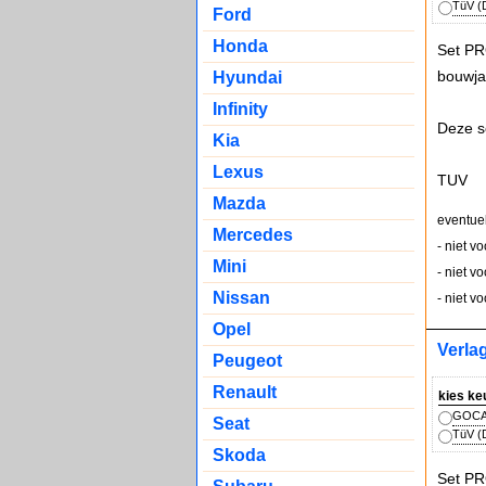
TüV (D
Ford
Honda
Set PR
bouwja
Hyundai
Infinity
Deze s
Kia
Lexus
TUV
Mazda
eventue
Mercedes
- niet v
Mini
- niet v
Nissan
- niet v
Opel
Verla
Peugeot
Renault
kies ke
GOCA 
Seat
TüV (D
Skoda
Set PR