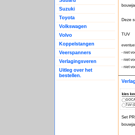
Subaru
bouwja
Suzuki
Toyota
Deze s
Volkswagen
TUV
Volvo
Koppelstangen
eventue
Veerspanners
- niet v
- niet v
Verlagingsveren
- niet v
Uitleg over het
bestellen.
Verla
kies ke
GOCA 
TüV (D
Set PR
bouwja