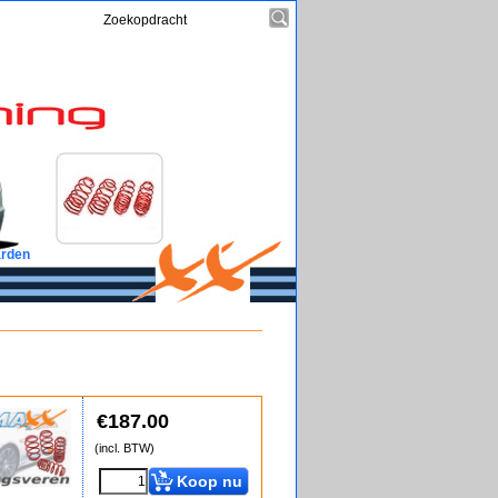
rden
€
187.00
(incl. BTW)
Koop nu