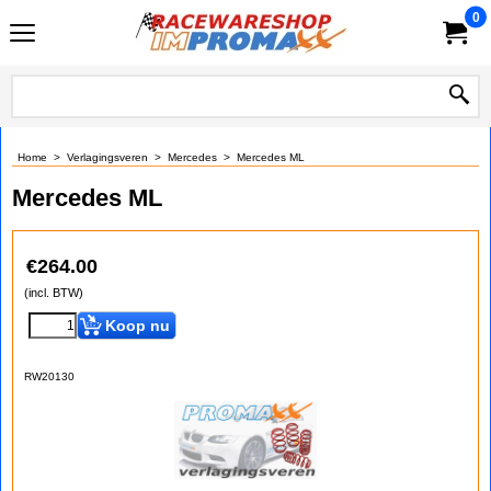
0
Home
>
Verlagingsveren
>
Mercedes
>
Mercedes ML
Mercedes ML
€
264.00
(incl. BTW)
Koop nu
RW20130