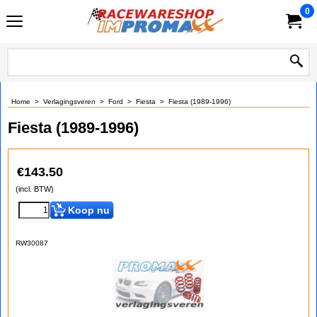
0
Home
>
Verlagingsveren
>
Ford
>
Fiesta
>
Fiesta (1989-1996)
Fiesta (1989-1996)
€
143.50
(incl. BTW)
Koop nu
RW30087