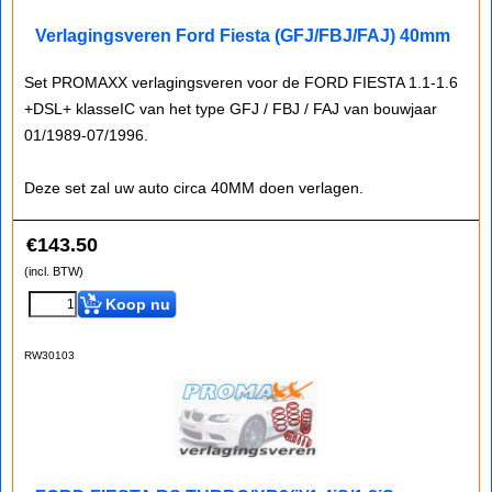
Verlagingsveren Ford Fiesta (GFJ/FBJ/FAJ) 40mm
Set PROMAXX verlagingsveren voor de FORD FIESTA 1.1-1.6
+DSL+ klasseIC van het type GFJ / FBJ / FAJ van bouwjaar
01/1989-07/1996.
Deze set zal uw auto circa 40MM doen verlagen.
€
143.50
(incl. BTW)
Koop nu
RW30103