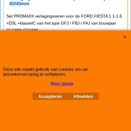
60/40mm
Set PROMAXX verlagingsveren voor de FORD FIESTA 1.1-1.6
+DSL +klasseIC van het type GFJ / FBJ / FAJ van bouwjaar
01/1989-07/1996.
Deze set zal uw auto circa 60/40mm doen verlagen.
eventuele opmerkingen: gebruik kortere (sport-) schokdempers
Deze site maakt gebruik van cookies om uw
Copyright © 1998-2026 Schroefset Shop
bezoekerservaring te verbeteren.
Improve Tuning 28 jaar
Meer details
Webwinkel gemaakt met
ShopFactory webwinkel
Accepteren
Afmelden
software.