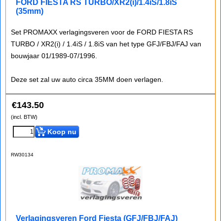
FORD FIESTA RS TURBO/XR2(i)/1.4iS/1.8iS
(35mm)
Set PROMAXX verlagingsveren voor de FORD FIESTA RS
TURBO / XR2(i) / 1.4iS / 1.8iS van het type GFJ/FBJ/FAJ van
bouwjaar 01/1989-07/1996.
Deze set zal uw auto circa 35MM doen verlagen.
€
143.50
(incl. BTW)
Koop nu
RW30134
Verlagingsveren Ford Fiesta (GFJ/FBJ/FAJ)