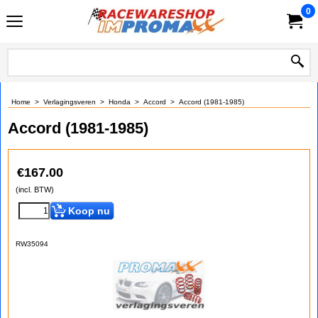
0
Home
>
Verlagingsveren
>
Honda
>
Accord
>
Accord (1981-1985)
Accord (1981-1985)
€
167.00
(incl. BTW)
Koop nu
RW35094