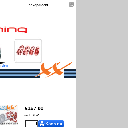
rden
€
167.00
(incl. BTW)
Koop nu