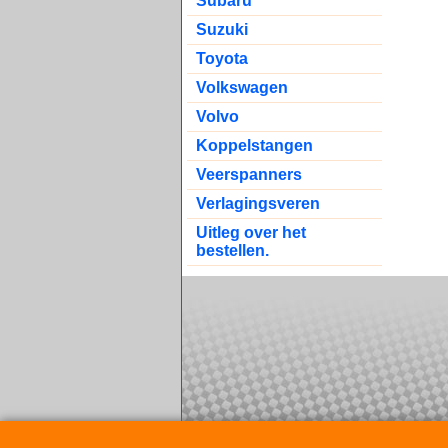
Subaru
Suzuki
Toyota
Volkswagen
Volvo
Koppelstangen
Veerspanners
Verlagingsveren
Uitleg over het
bestellen.