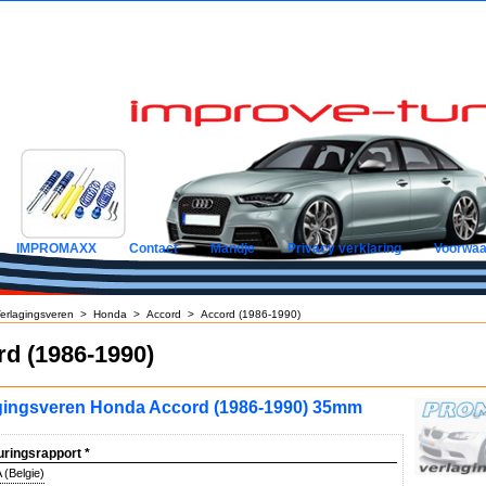
IMPROMAXX
Contact
Mandje
Privacy verklaring
Voorwaa
erlagingsveren
>
Honda
>
Accord
>
Accord (1986-1990)
d (1986-1990)
gingsveren Honda Accord (1986-1990) 35mm
uringsrapport
*
(Belgie)