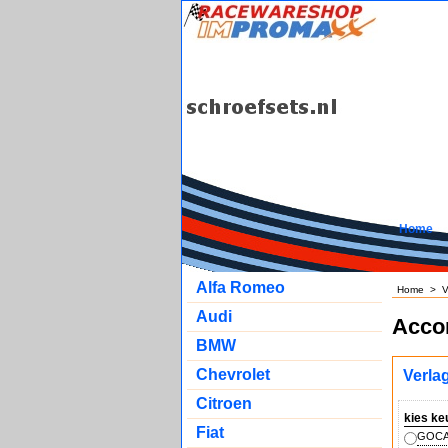
Home
Alfa Romeo
Home
>
V
Audi
Accor
BMW
Chevrolet
Verla
Citroen
kies ke
Fiat
GOCA 