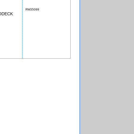
RW35099
RODECK