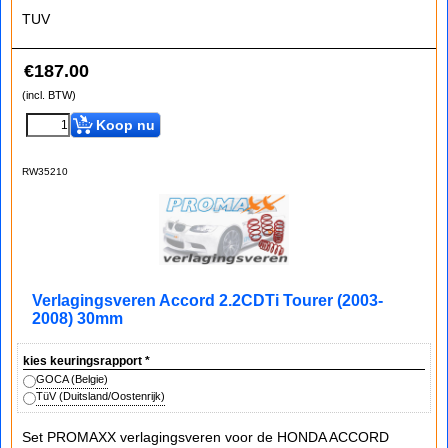
TUV
€
187.00
(incl. BTW)
Koop nu
RW35210
Verlagingsveren Accord 2.2CDTi Tourer (2003-
2008) 30mm
kies keuringsrapport
*
GOCA (Belgie)
TüV (Duitsland/Oostenrijk)
Set PROMAXX verlagingsveren voor de HONDA ACCORD