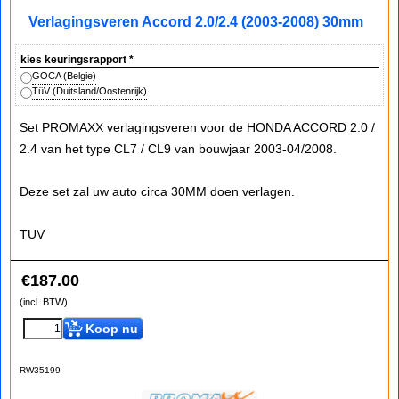
Verlagingsveren Accord 2.0/2.4 (2003-2008) 30mm
kies keuringsrapport
*
GOCA (Belgie)
TüV (Duitsland/Oostenrijk)
Set PROMAXX verlagingsveren voor de HONDA ACCORD 2.0 /
2.4 van het type CL7 / CL9 van bouwjaar 2003-04/2008.
Deze set zal uw auto circa 30MM doen verlagen.
TUV
€
187.00
(incl. BTW)
Koop nu
RW35199