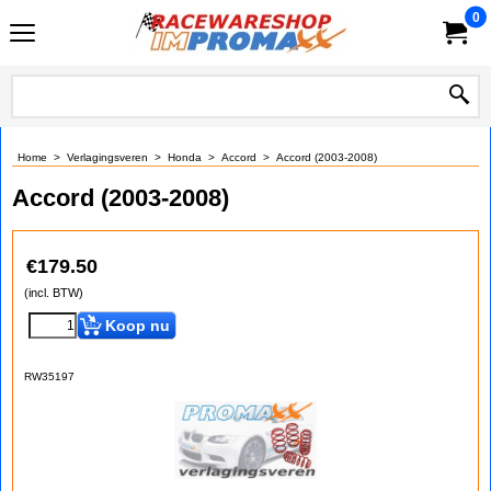
0
Home
>
Verlagingsveren
>
Honda
>
Accord
>
Accord (2003-2008)
Accord (2003-2008)
€
179.50
(incl. BTW)
Koop nu
RW35197