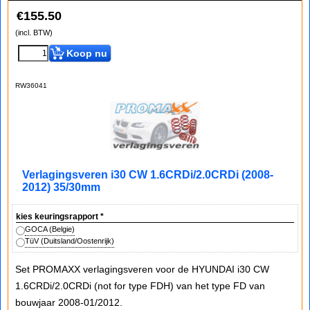
€
155.50
(incl. BTW)
Koop nu
RW36041
Verlagingsveren i30 CW 1.6CRDi/2.0CRDi (2008-
2012) 35/30mm
kies keuringsrapport
*
GOCA (Belgie)
TüV (Duitsland/Oostenrijk)
Set PROMAXX verlagingsveren voor de HYUNDAI i30 CW
1.6CRDi/2.0CRDi (not for type FDH) van het type FD van
bouwjaar 2008-01/2012.