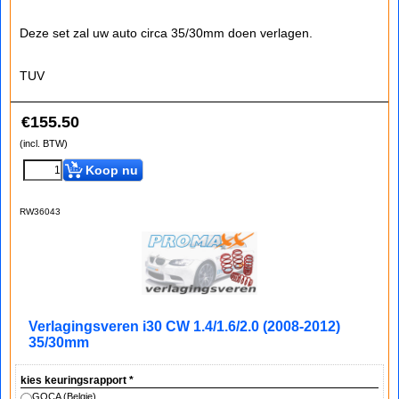
Deze set zal uw auto circa 35/30mm doen verlagen.
TUV
€
155.50
(incl. BTW)
Koop nu
RW36043
Verlagingsveren i30 CW 1.4/1.6/2.0 (2008-2012)
35/30mm
kies keuringsrapport
*
GOCA (Belgie)