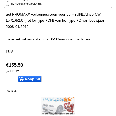
TüV (Duitsland/Oostenrijk)
Set PROMAXX verlagingsveren voor de HYUNDAI i30 CW
1.4/1.6/2.0 (not for type FDH) van het type FD van bouwjaar
2008-01/2012.
Deze set zal uw auto circa 35/30mm doen verlagen.
TUV
€
155.50
(incl. BTW)
Koop nu
RW36047