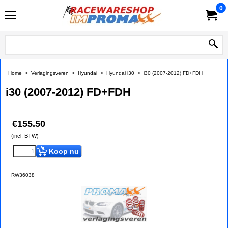
0
Home
>
Verlagingsveren
>
Hyundai
>
Hyundai i30
>
i30 (2007-2012) FD+FDH
i30 (2007-2012) FD+FDH
€
155.50
(incl. BTW)
Koop nu
RW36038