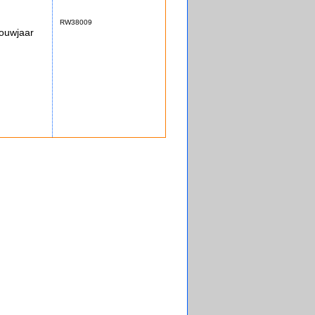
RW38009
ouwjaar