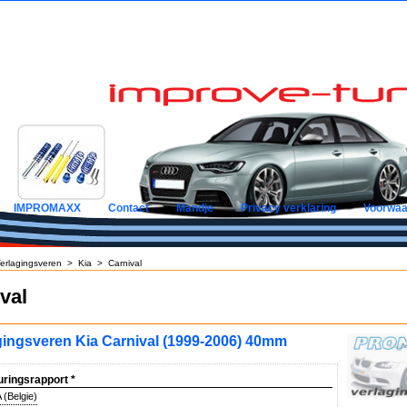
IMPROMAXX
Contact
Mandje
Privacy verklaring
Voorwaa
erlagingsveren
>
Kia
>
Carnival
val
gingsveren Kia Carnival (1999-2006) 40mm
uringsrapport
*
(Belgie)