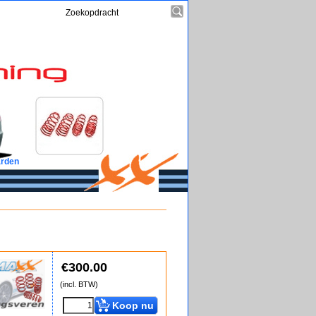
rden
€
300.00
(incl. BTW)
Koop nu