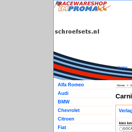
Home
Alfa Romeo
Home
>
V
Audi
Carni
BMW
Chevrolet
Verla
Citroen
kies ke
Fiat
GOCA 