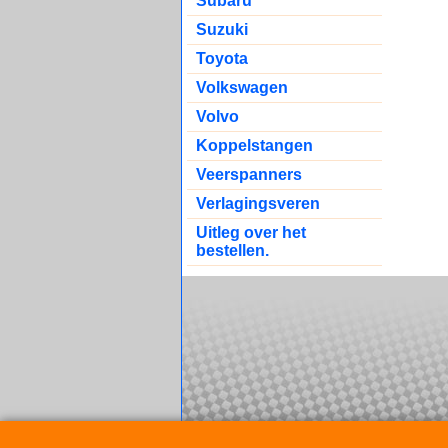
Subaru
Suzuki
Toyota
Volkswagen
Volvo
Koppelstangen
Veerspanners
Verlagingsveren
Uitleg over het
bestellen.