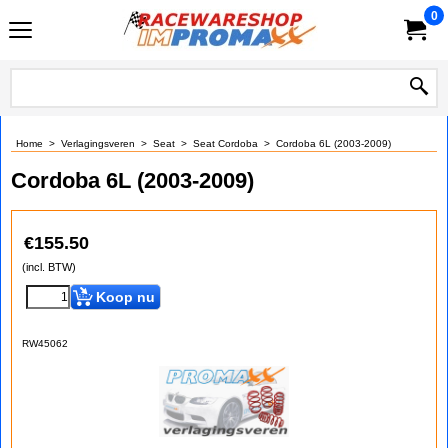
0
Home
>
Verlagingsveren
>
Seat
>
Seat Cordoba
>
Cordoba 6L (2003-2009)
Cordoba 6L (2003-2009)
€
155.50
(incl. BTW)
Koop nu
RW45062