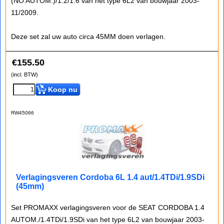
(NO AUTOM.)/1.2/1.6 van het type 6L2 van bouwjaar 2003-
11/2009.
Deze set zal uw auto circa 45MM doen verlagen.
€
155.50
(incl. BTW)
Koop nu
RW45066
Verlagingsveren Cordoba 6L 1.4 aut/1.4TDi/1.9SDi
(45mm)
Set PROMAXX verlagingsveren voor de SEAT CORDOBA 1.4
AUTOM./1.4TDi/1.9SDi van het type 6L2 van bouwjaar 2003-