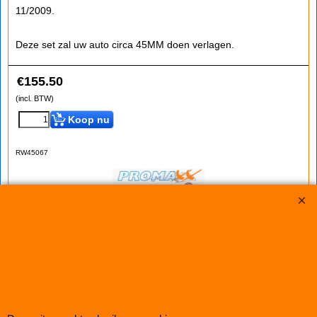
11/2009.
Deze set zal uw auto circa 45MM doen verlagen.
€
155.50
(incl. BTW)
Koop nu
RW45067
Verlagingsveren Cordoba 6L 1.9TDi (45mm)
Set PROMAXX verlagingsveren voor de SEAT CORDOBA
1.9TDi van het type 6L2 van bouwjaar 2003-11/2009.