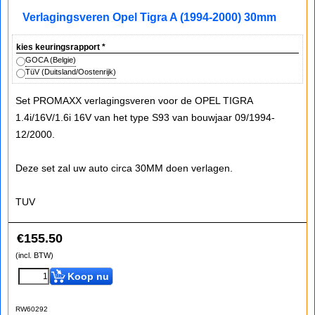
Verlagingsveren Opel Tigra A (1994-2000) 30mm
kies keuringsrapport
*
GOCA (Belgie)
TüV (Duitsland/Oostenrijk)
Set PROMAXX verlagingsveren voor de OPEL TIGRA
1.4i/16V/1.6i 16V van het type S93 van bouwjaar 09/1994-
12/2000.
Deze set zal uw auto circa 30MM doen verlagen.
TUV
€
155.50
(incl. BTW)
Koop nu
RW60292