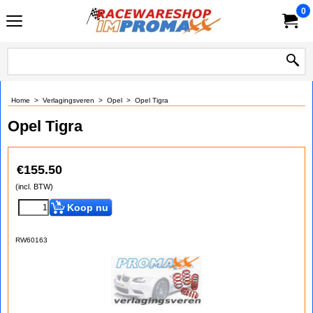
0
Home
>
Verlagingsveren
>
Opel
>
Opel Tigra
Opel Tigra
€
155.50
(incl. BTW)
Koop nu
RW60163