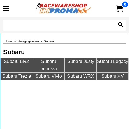
0
Home
>
Verlagingsveren
>
Subaru
Subaru
Subaru BRZ
Subaru
Subaru Justy
Subaru Legacy
Impreza
Subaru Trezia
Subaru Vivio
Subaru WRX
Subaru XV