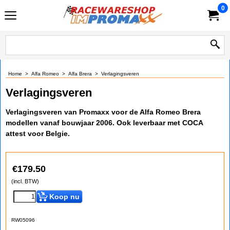
0
Home
>
Alfa Romeo
>
Alfa Brera
>
Verlagingsveren
Verlagingsveren
Verlagingsveren van Promaxx voor de Alfa Romeo Brera
modellen vanaf bouwjaar 2006. Ook leverbaar met COCA
attest voor Belgie.
€
179.50
(incl. BTW)
Koop nu
RW05096