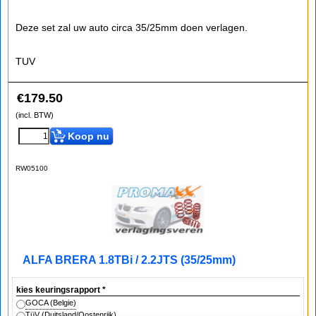
Deze set zal uw auto circa 35/25mm doen verlagen.
TUV
€
179.50
(incl. BTW)
Koop nu
RW05100
ALFA BRERA 1.8TBi / 2.2JTS (35/25mm)
kies keuringsrapport
*
GOCA (Belgie)
TüV (Duitsland/Oostenrijk)