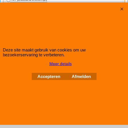
Set PROMAXX verlagingsveren voor de ALFA BRERA
1.8TBi/2.2JTS van het type 939 van bouwjaar 2006-01/2011.
Deze set zal uw auto circa 35/25mm doen verlagen.
TUV
Deze site maakt gebruik van cookies om uw
bezoekerservaring te verbeteren.
Copyright © 1998-2026 Schroefset Shop
Meer details
Improve Tuning 28 jaar
Accepteren
Afmelden
Webwinkel gemaakt met
ShopFactory webwinkel
software.