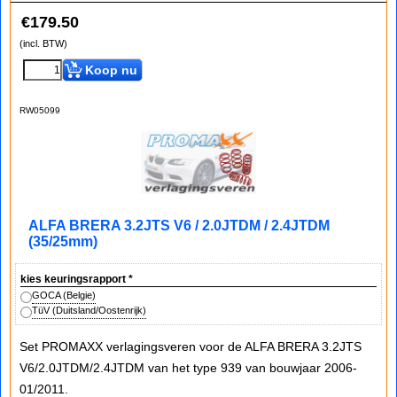
€
179.50
(incl. BTW)
Koop nu
RW05099
ALFA BRERA 3.2JTS V6 / 2.0JTDM / 2.4JTDM
(35/25mm)
kies keuringsrapport
*
GOCA (Belgie)
TüV (Duitsland/Oostenrijk)
Set PROMAXX verlagingsveren voor de ALFA BRERA 3.2JTS
V6/2.0JTDM/2.4JTDM van het type 939 van bouwjaar 2006-
01/2011.